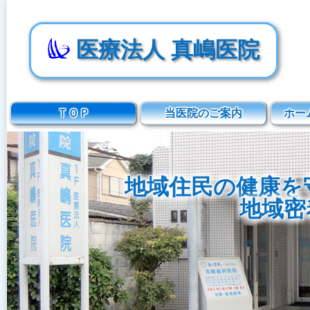
医療法人 真嶋医院
ＴＯＰ
当医院のご案内
ホー
地域住民の健康を
地域密