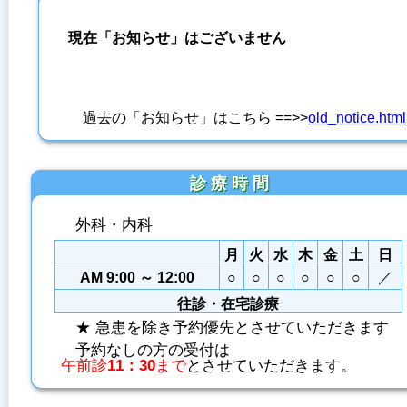
現在「お知らせ」はございません
過去の「お知らせ」はこちら ==>>
old_notice.html
診 療 時 間
外科・内科
月
火
水
木
金
土
日
AM 9:00 ～ 12:00
○
○
○
○
○
○
／
往診・在宅診療
★ 急患を除き予約優先とさせていただきます
予約なしの方の受付は
午前診
11：30
まで
とさせていただきます。